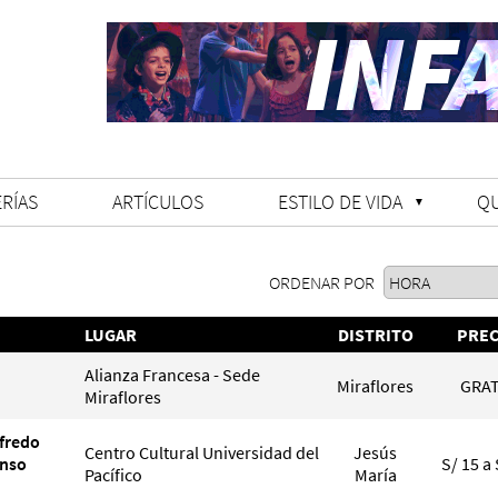
RÍAS
ARTÍCULOS
ESTILO DE VIDA
Q
ORDENAR POR
LUGAR
DISTRITO
PREC
Alianza Francesa - Sede
Miraflores
GRAT
Miraflores
lfredo
Centro Cultural Universidad del
Jesús
onso
S/ 15 a 
Pacífico
María