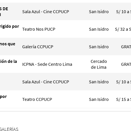
S DE
Sala Azul - Cine CCPUCP
San Isidro
S/ 10 a 
I
rigido por
Teatro Nos PUCP
San Isidro
S/ 32 a 
nos que
Galería CCPUCP
San Isidro
GRAT
ción de la
Cercado
ICPNA - Sede Centro Lima
GRAT
de Lima
Sala Azul - Cine CCPUCP
San Isidro
S/ 10 a 
 por
Teatro CCPUCP
San Isidro
S/ 15 a 
GALERÍAS