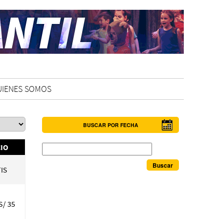
UIENES SOMOS
BUSCAR POR FECHA
Buscar
IO
IS
S/ 35