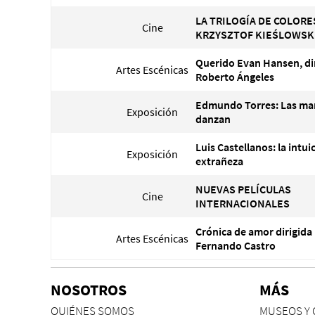
LA TRILOGÍA DE COLORE
Cine
KRZYSZTOF KIEŚLOWSK
Querido Evan Hansen, di
Artes Escénicas
Roberto Ángeles
Edmundo Torres: Las ma
Exposición
danzan
Luis Castellanos: la intui
Exposición
extrañeza
NUEVAS PELÍCULAS
Cine
INTERNACIONALES
Crónica de amor dirigida
Artes Escénicas
Fernando Castro
NOSOTROS
MÁS
QUIÉNES SOMOS
MUSEOS Y 