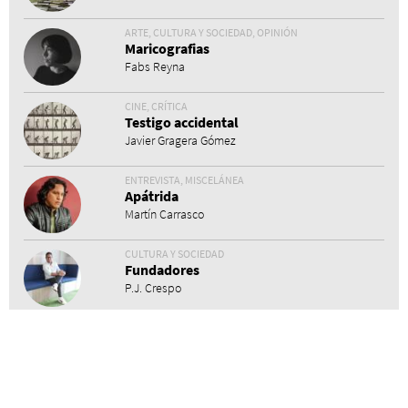
ARTE, CULTURA Y SOCIEDAD, OPINIÓN
Maricografias
Fabs Reyna
CINE, CRÍTICA
Testigo accidental
Javier Gragera Gómez
ENTREVISTA, MISCELÁNEA
Apátrida
Martín Carrasco
CULTURA Y SOCIEDAD
Fundadores
P.J. Crespo
ACTUALIDAD, OPINIÓN
Todo el mundo cabe
Invitadxs EnLima
LITERATURA