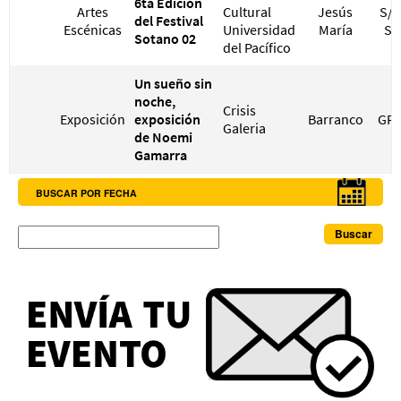
6ta Edición
Artes
Cultural
Jesús
S/ 
del Festival
Escénicas
Universidad
María
S/
Sotano 02
del Pacífico
Un sueño sin
noche,
Crisis
Exposición
exposición
Barranco
GRA
Galeria
de Noemi
Gamarra
BUSCAR POR FECHA
Buscar