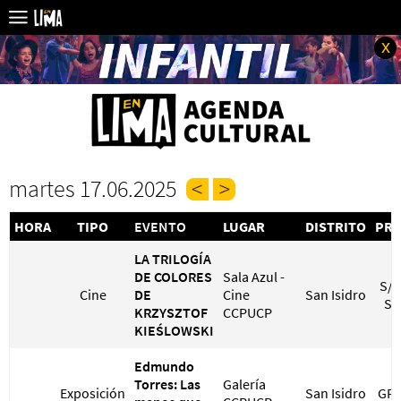
x
martes 17.06.2025
HORA
TIPO
EVENTO
LUGAR
DISTRITO
PRE
LA TRILOGÍA
DE COLORES
Sala Azul -
S/ 
Cine
DE
Cine
San Isidro
S/
KRZYSZTOF
CCPUCP
KIEŚLOWSKI
Edmundo
Torres: Las
Galería
Exposición
San Isidro
GRA