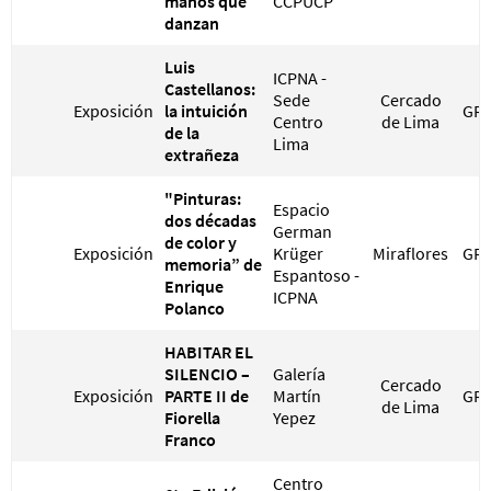
manos que
CCPUCP
danzan
Luis
ICPNA -
Castellanos:
Sede
Cercado
Exposición
la intuición
GRA
Centro
de Lima
de la
Lima
extrañeza
"Pinturas:
Espacio
dos décadas
German
de color y
Exposición
Krüger
Miraflores
GRA
memoria” de
Espantoso -
Enrique
ICPNA
Polanco
HABITAR EL
SILENCIO –
Galería
Cercado
Exposición
PARTE II de
Martín
GRA
de Lima
Fiorella
Yepez
Franco
Centro