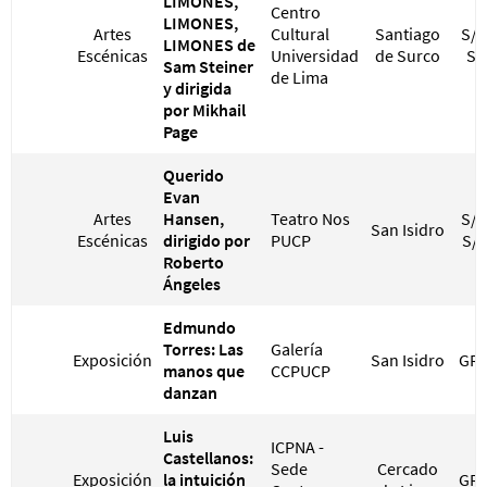
LIMONES,
Centro
LIMONES,
Artes
Cultural
Santiago
S/ 
LIMONES de
Escénicas
Universidad
de Surco
S/
Sam Steiner
de Lima
y dirigida
por Mikhail
Page
Querido
Evan
Artes
Hansen,
Teatro Nos
S/ 
San Isidro
Escénicas
dirigido por
PUCP
S/ 
Roberto
Ángeles
Edmundo
Torres: Las
Galería
Exposición
San Isidro
GRA
manos que
CCPUCP
danzan
Luis
ICPNA -
Castellanos:
Sede
Cercado
Exposición
la intuición
GRA