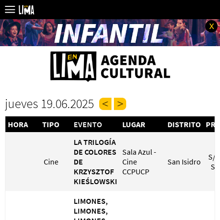
x
jueves 19.06.2025
HORA
TIPO
EVENTO
LUGAR
DISTRITO
PRE
LA TRILOGÍA
DE COLORES
Sala Azul -
S/ 
Cine
DE
Cine
San Isidro
S/
KRZYSZTOF
CCPUCP
KIEŚLOWSKI
LIMONES,
LIMONES,