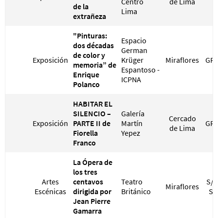
Centro
de Lima
de la
Lima
extrañeza
"Pinturas:
Espacio
dos décadas
German
de color y
Exposición
Krüger
Miraflores
GRA
memoria” de
Espantoso -
Enrique
ICPNA
Polanco
HABITAR EL
SILENCIO –
Galería
Cercado
Exposición
PARTE II de
Martín
GRA
de Lima
Fiorella
Yepez
Franco
La Ópera de
los tres
Artes
centavos
Teatro
S/ 
Miraflores
Escénicas
dirigida por
Británico
S/
Jean Pierre
Gamarra