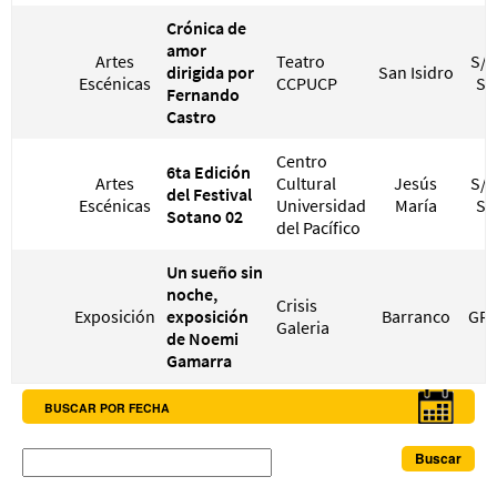
Crónica de
amor
Artes
Teatro
S/ 
dirigida por
San Isidro
Escénicas
CCPUCP
S/
Fernando
Castro
Centro
6ta Edición
Artes
Cultural
Jesús
S/ 
del Festival
Escénicas
Universidad
María
S/
Sotano 02
del Pacífico
Un sueño sin
noche,
Crisis
Exposición
exposición
Barranco
GRA
Galeria
de Noemi
Gamarra
BUSCAR POR FECHA
Buscar