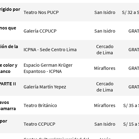
rigido por
Teatro Nos PUCP
San Isidro
S/ 32 a 
nos que
Galería CCPUCP
San Isidro
GRAT
ción de la
Cercado
ICPNA - Sede Centro Lima
GRAT
de Lima
e color y
Espacio German Krüger
Miraflores
GRAT
lanco
Espantoso - ICPNA
PARTE II
Cercado
Galería Martín Yepez
GRAT
de Lima
tavos
Teatro Británico
Miraflores
S/ 35 a 
 Gamarra
 por
Teatro CCPUCP
San Isidro
S/ 15 a 