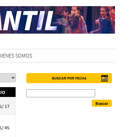
UIENES SOMOS
BUSCAR POR FECHA
Buscar
IO
S/ 17
S/ 45