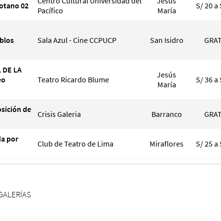
Centro Cultural Universidad del
Jesús
Sotano 02
S/ 20 a 
Pacífico
María
blos
Sala Azul - Cine CCPUCP
San Isidro
GRAT
 DE LA
Jesús
eo
Teatro Ricardo Blume
S/ 36 a 
María
sición de
Crisis Galeria
Barranco
GRAT
da por
Club de Teatro de Lima
Miraflores
S/ 25 a 
GALERÍAS
S