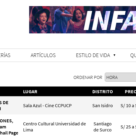
RÍAS
ARTÍCULOS
ESTILO DE VIDA
Q
ORDENAR POR
LUGAR
DISTRITO
PREC
S DE
Sala Azul - Cine CCPUCP
San Isidro
S/ 10 a 
I
MONES,
Centro Cultural Universidad de
Santiago
Sam
S/ 25 a 
Lima
de Surco
khail Page