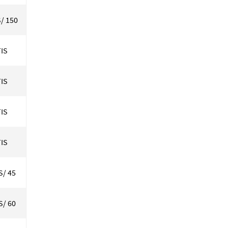
S/ 150
IS
IS
IS
IS
S/ 45
S/ 60