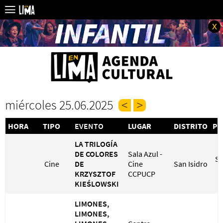
x
miércoles 25.06.2025
HORA
TIPO
EVENTO
LUGAR
DISTRITO
PR
LA TRILOGÍA
DE COLORES
Sala Azul -
S/
Cine
DE
Cine
San Isidro
S
KRZYSZTOF
CCPUCP
KIEŚLOWSKI
LIMONES,
LIMONES,