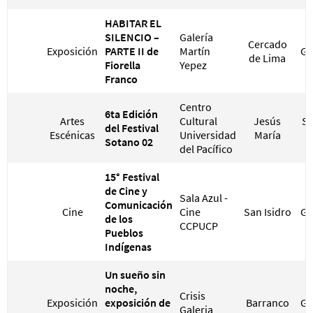
HABITAR EL
SILENCIO –
Galería
Cercado
Exposición
PARTE II de
Martín
GR
de Lima
Fiorella
Yepez
Franco
Centro
6ta Edición
Artes
Cultural
Jesús
S/
del Festival
Escénicas
Universidad
María
S
Sotano 02
del Pacífico
15° Festival
de Cine y
Sala Azul -
Comunicación
Cine
Cine
San Isidro
GR
de los
CCPUCP
Pueblos
Indígenas
Un sueño sin
noche,
Crisis
Exposición
exposición de
Barranco
GR
Galeria