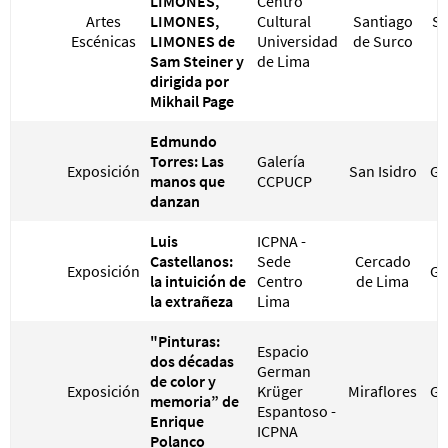
LIMONES,
Centro
Artes
LIMONES,
Cultural
Santiago
S/
Escénicas
LIMONES de
Universidad
de Surco
S
Sam Steiner y
de Lima
dirigida por
Mikhail Page
Edmundo
Torres: Las
Galería
Exposición
San Isidro
GR
manos que
CCPUCP
danzan
Luis
ICPNA -
Castellanos:
Sede
Cercado
Exposición
GR
la intuición de
Centro
de Lima
la extrañeza
Lima
"Pinturas:
Espacio
dos décadas
German
de color y
Exposición
Krüger
Miraflores
GR
memoria” de
Espantoso -
Enrique
ICPNA
Polanco