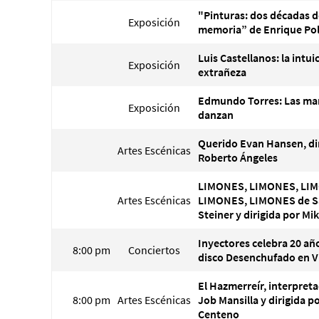
"Pinturas: dos décadas d
Exposición
memoria” de Enrique Po
Luis Castellanos: la intui
Exposición
extrañeza
Edmundo Torres: Las ma
Exposición
danzan
Querido Evan Hansen, di
Artes Escénicas
Roberto Ángeles
LIMONES, LIMONES, LI
Artes Escénicas
LIMONES, LIMONES de 
Steiner y dirigida por Mi
Inyectores celebra 20 añ
8:00 pm
Conciertos
disco Desenchufado en V
El Hazmerreír, interpret
8:00 pm
Artes Escénicas
Job Mansilla y dirigida p
Centeno