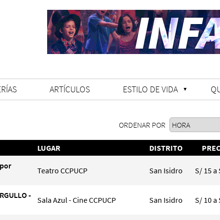
RÍAS
ARTÍCULOS
ESTILO DE VIDA
Q
ORDENAR POR
LUGAR
DISTRITO
PREC
 por
Teatro CCPUCP
San Isidro
S/ 15 a 
ORGULLO -
Sala Azul - Cine CCPUCP
San Isidro
S/ 10 a 