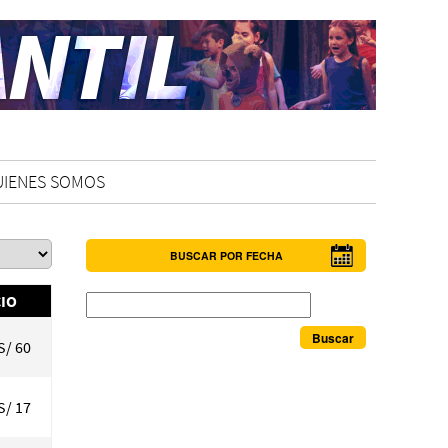
UIENES SOMOS
BUSCAR POR FECHA
Buscar
IO
S/ 60
S/ 17