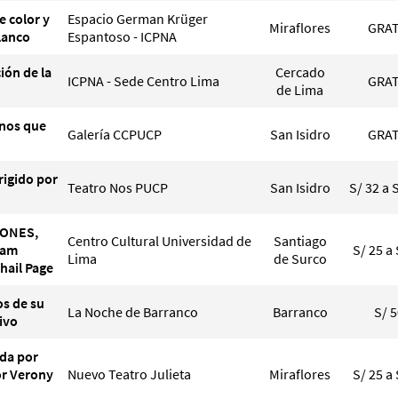
e color y
Espacio German Krüger
Miraflores
GRAT
lanco
Espantoso - ICPNA
ción de la
Cercado
ICPNA - Sede Centro Lima
GRAT
de Lima
nos que
Galería CCPUCP
San Isidro
GRAT
rigido por
Teatro Nos PUCP
San Isidro
S/ 32 a 
MONES,
Centro Cultural Universidad de
Santiago
Sam
S/ 25 a 
Lima
de Surco
khail Page
os de su
La Noche de Barranco
Barranco
S/ 
ivo
ada por
or Verony
Nuevo Teatro Julieta
Miraflores
S/ 25 a 