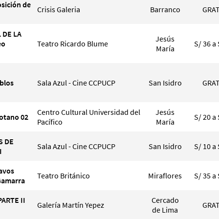
sición de
Crisis Galeria
Barranco
GRAT
 DE LA
Jesús
eo
Teatro Ricardo Blume
S/ 36 a 
María
blos
Sala Azul - Cine CCPUCP
San Isidro
GRAT
Centro Cultural Universidad del
Jesús
Sotano 02
S/ 20 a 
Pacífico
María
S DE
Sala Azul - Cine CCPUCP
San Isidro
S/ 10 a 
I
tavos
Teatro Británico
Miraflores
S/ 35 a 
 Gamarra
PARTE II
Cercado
Galería Martín Yepez
GRAT
de Lima