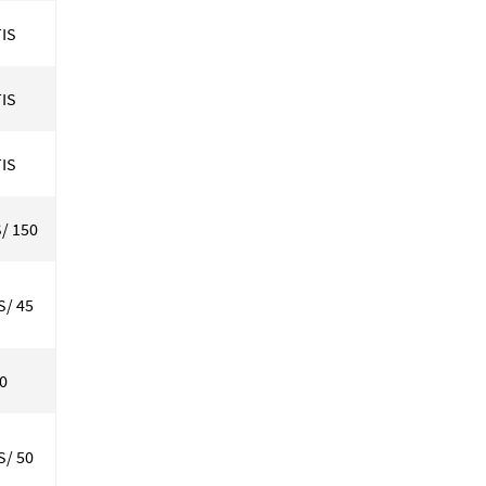
IS
IS
IS
S/ 150
S/ 45
50
S/ 50