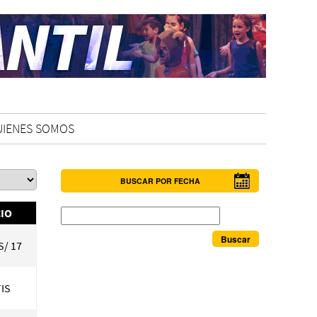
UIENES SOMOS
BUSCAR POR FECHA
Buscar
IO
S/ 17
IS