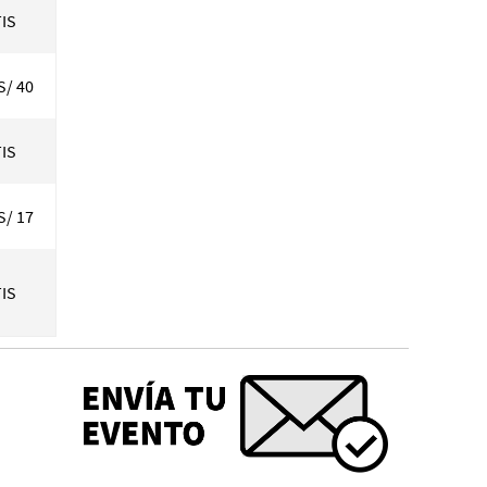
IS
S/ 40
IS
S/ 17
IS