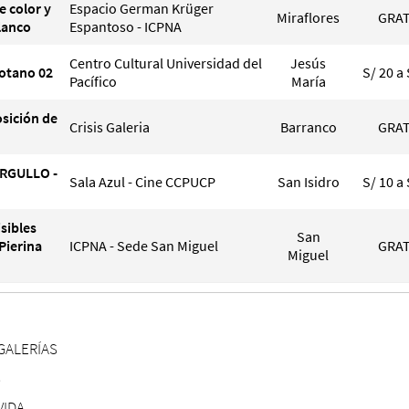
e color y
Espacio German Krüger
Miraflores
GRAT
lanco
Espantoso - ICPNA
Centro Cultural Universidad del
Jesús
Sotano 02
S/ 20 a 
Pacífico
María
sición de
Crisis Galeria
Barranco
GRAT
ORGULLO -
Sala Azul - Cine CCPUCP
San Isidro
S/ 10 a 
sibles
San
Pierina
ICPNA - Sede San Miguel
GRAT
Miguel
GALERÍAS
S
VIDA