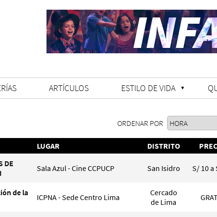
RÍAS
ARTÍCULOS
ESTILO DE VIDA
Q
ORDENAR POR
LUGAR
DISTRITO
PREC
S DE
Sala Azul - Cine CCPUCP
San Isidro
S/ 10 a 
I
ción de la
Cercado
ICPNA - Sede Centro Lima
GRAT
de Lima