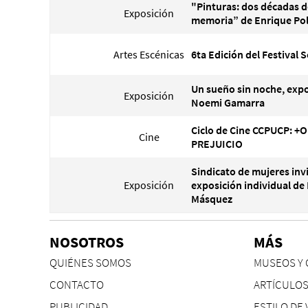
"Pinturas: dos décadas d
Exposición
memoria” de Enrique Po
Artes Escénicas
6ta Edición del Festival 
Un sueño sin noche, expo
Exposición
Noemi Gamarra
Ciclo de Cine CCPUCP: +
Cine
PREJUICIO
Sindicato de mujeres invi
Exposición
exposición individual de 
Másquez
NOSOTROS
MÁS
QUIÉNES SOMOS
MUSEOS Y 
CONTACTO
ARTÍCULO
PUBLICIDAD
ESTILO DE 