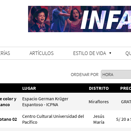
RÍAS
ARTÍCULOS
ESTILO DE VIDA
Q
ORDENAR POR
LUGAR
DISTRITO
PREC
e color y
Espacio German Krüger
Miraflores
GRAT
lanco
Espantoso - ICPNA
Centro Cultural Universidad del
Jesús
Sotano 02
S/ 20 a 
Pacífico
María