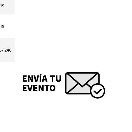
IS
IS
S/ 246