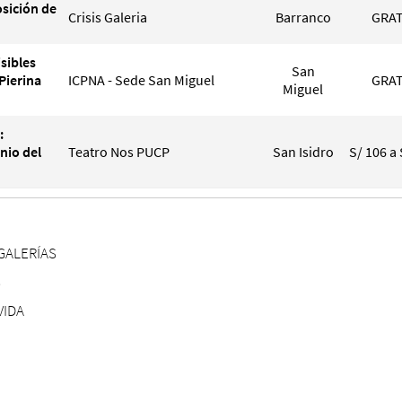
sición de
Crisis Galeria
Barranco
GRAT
sibles
San
Pierina
ICPNA - Sede San Miguel
GRAT
Miguel
:
nio del
Teatro Nos PUCP
San Isidro
S/ 106 a 
GALERÍAS
S
VIDA