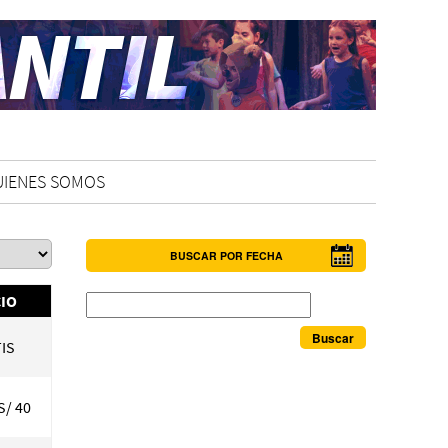
UIENES SOMOS
BUSCAR POR FECHA
Buscar
IO
IS
S/ 40