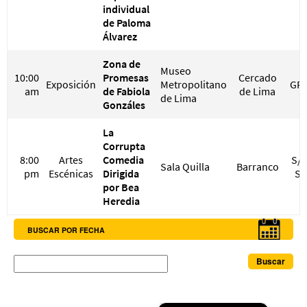
individual
de Paloma
Álvarez
Zona de
Museo
10:00
Promesas
Cercado
Exposición
Metropolitano
GRA
am
de Fabiola
de Lima
de Lima
Gonzáles
La
Corrupta
8:00
Artes
Comedia
S/ 
Sala Quilla
Barranco
pm
Escénicas
Dirigida
S/
por Bea
Heredia
BUSCAR POR FECHA
Buscar