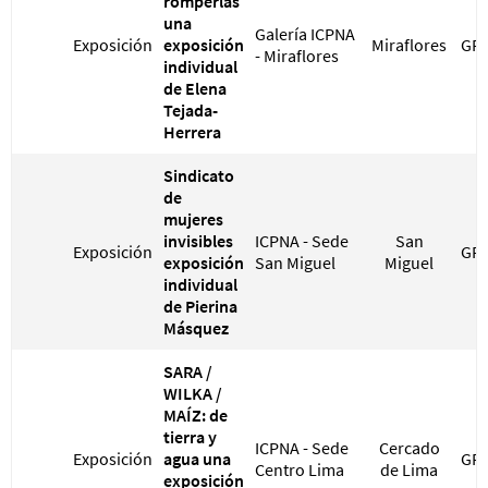
romperlas
una
Galería ICPNA
Exposición
exposición
Miraflores
GRA
- Miraflores
individual
de Elena
Tejada-
Herrera
Sindicato
de
mujeres
invisibles
ICPNA - Sede
San
Exposición
GRA
exposición
San Miguel
Miguel
individual
de Pierina
Másquez
SARA /
WILKA /
MAÍZ: de
tierra y
ICPNA - Sede
Cercado
Exposición
agua una
GRA
Centro Lima
de Lima
exposición