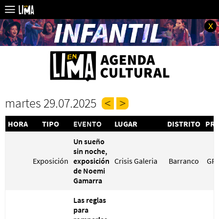
x
martes 29.07.2025
HORA
TIPO
EVENTO
LUGAR
DISTRITO
PRE
Un sueño
sin noche,
Exposición
exposición
Crisis Galeria
Barranco
GRA
de Noemi
Gamarra
Las reglas
para