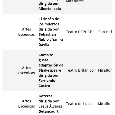
Miraflores
dirigida por
Alberto Isola
El rincón de
los muertos
Artes
dirigida por
Teatro CCPUCP
San Isidr
Escénicas
Sebastián
Rubio y Yanira
Dávila
Como te
gusta,
adaptación de
Artes
Shakespeare
Teatro Británico
Miraflore
Escénicas
dirigida por
Fernando
Castro
Goteras,
Artes
dirigida por
Teatro de Lucía
Miraflore
Escénicas
Jesús Álvarez
Betancourt