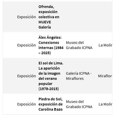
Ofrenda,
exposición
Exposición
colectiva en
MUEVE
Galería
Álex Ángeles:
Conexiones
Museo del
Exposición
La Molin
internas (1984
Grabado ICPNA
– 2025)
El sol de Lima.
La aparición
de la imagen
Galería ICPNA -
Exposición
Miraflore
del verano
Miraflores
popular
(1978-2015)
Piedra de Sol,
Museo del
Exposición
exposición de
La Molin
Grabado ICPNA
Carolina Bazo