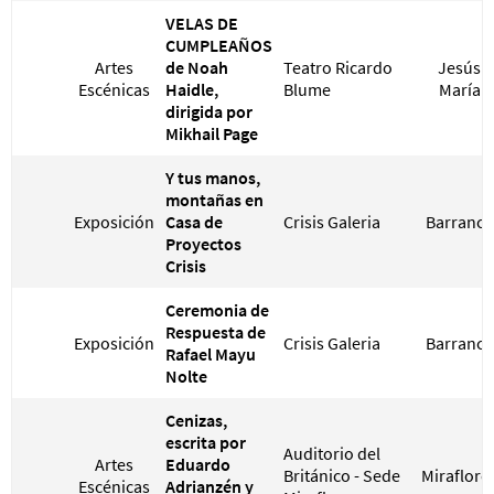
VELAS DE
CUMPLEAÑOS
Artes
de Noah
Teatro Ricardo
Jesús
Escénicas
Haidle,
Blume
María
dirigida por
Mikhail Page
Y tus manos,
montañas en
Exposición
Casa de
Crisis Galeria
Barranco
Proyectos
Crisis
Ceremonia de
Respuesta de
Exposición
Crisis Galeria
Barranco
Rafael Mayu
Nolte
Cenizas,
escrita por
Auditorio del
Artes
Eduardo
Británico - Sede
Miraflore
Escénicas
Adrianzén y