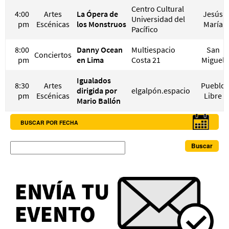
Centro Cultural
4:00
Artes
La Ópera de
Jesús
Universidad del
pm
Escénicas
los Monstruos
María
Pacífico
8:00
Danny Ocean
Multiespacio
San
Conciertos
pm
en Lima
Costa 21
Miguel
Igualados
8:30
Artes
Pueblo
dirigida por
elgalpón.espacio
pm
Escénicas
Libre
Mario Ballón
BUSCAR POR FECHA
Buscar