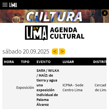
x
sábado 20.09.2025
HORA
TIPO
EVENTO
LUGAR
DISTRIT
SARA / WILKA
/ MAÍZ: de
tierra y agua
una
ICPNA - Sede
Cercado
Exposición
exposición
Centro Lima
de Lima
individual de
Paloma
Álvarez