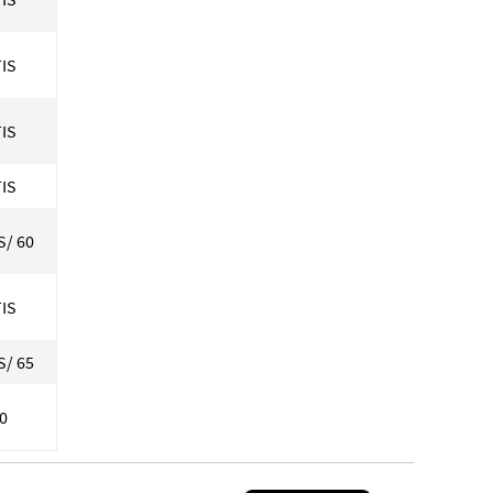
IS
IS
IS
S/ 60
IS
S/ 65
40