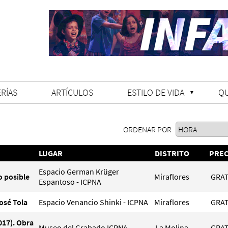
RÍAS
ARTÍCULOS
ESTILO DE VIDA
Q
ORDENAR POR
LUGAR
DISTRITO
PREC
Espacio German Krüger
o posible
Miraflores
GRAT
Espantoso - ICPNA
osé Tola
Espacio Venancio Shinki - ICPNA
Miraflores
GRAT
17). Obra
Museo del Grabado ICPNA
La Molina
GRAT