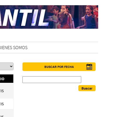
UIENES SOMOS
BUSCAR POR FECHA
Buscar
IO
IS
IS
IS