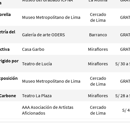
a
orella
Cercado
Museo Metropolitano de Lima
GRAT
de Lima
tría del
Galería de arte ODERS
Barranco
GRAT
ectiva
Casa Garbo
Miraflores
GRAT
rigido por
Teatro de Lucía
Miraflores
S/ 30 a 
xposición
Cercado
Museo Metropolitano de Lima
GRAT
de Lima
a Carbone
Teatro La Plaza
Miraflores
S/ 28 a 
AAA Asociación de Artistas
Cercado
S/ 
Aficionados
de Lima