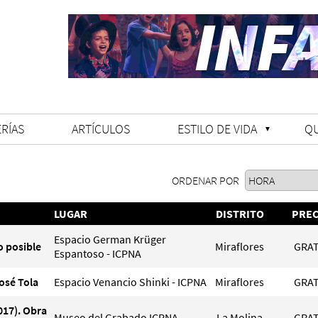
RÍAS
ARTÍCULOS
ESTILO DE VIDA
Q
ORDENAR POR
LUGAR
DISTRITO
PREC
Espacio German Krüger
o posible
Miraflores
GRAT
Espantoso - ICPNA
osé Tola
Espacio Venancio Shinki - ICPNA
Miraflores
GRAT
17). Obra
Museo del Grabado ICPNA
La Molina
GRAT