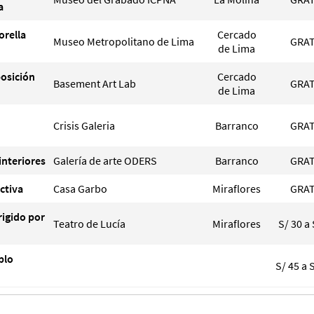
a
orella
Cercado
Museo Metropolitano de Lima
GRAT
de Lima
posición
Cercado
Basement Art Lab
GRAT
de Lima
Crisis Galeria
Barranco
GRAT
 interiores
Galería de arte ODERS
Barranco
GRAT
ectiva
Casa Garbo
Miraflores
GRAT
rigido por
Teatro de Lucía
Miraflores
S/ 30 a 
blo
S/ 45 a 