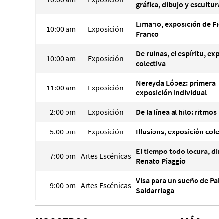
gráfica, dibujo y escultur
Limario, exposición de Fi
10:00 am
Exposición
Franco
De ruinas, el espíritu, ex
10:00 am
Exposición
colectiva
Nereyda López: primera
11:00 am
Exposición
exposición individual
2:00 pm
Exposición
De la línea al hilo: ritmos
5:00 pm
Exposición
Illusions, exposición col
El tiempo todo locura, di
7:00 pm
Artes Escénicas
Renato Piaggio
Visa para un sueño de Pa
9:00 pm
Artes Escénicas
Saldarriaga