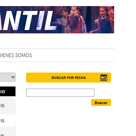
UIENES SOMOS
BUSCAR POR FECHA
Buscar
IO
IS
IS
IS