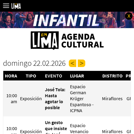
x
domingo 22.02.2026
HORA
TIPO
EVENTO
LUGAR
DISTRITO
PRE
Espacio
José Tola:
German
10:00
Hasta
Exposición
Krüger
Miraflores
GRA
am
agotar lo
Espantoso -
posible
ICPNA
Un gesto
Espacio
10:00
que insiste
Exposición
Venancio
Miraflores
GRA