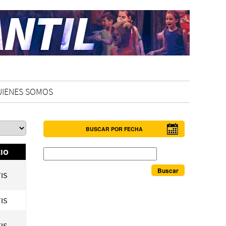
UIENES SOMOS
BUSCAR POR FECHA
Buscar
IO
IS
IS
IS