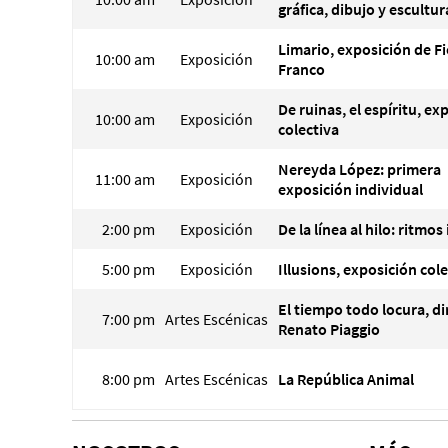
gráfica, dibujo y escultur
Limario, exposición de Fi
10:00 am
Exposición
Franco
De ruinas, el espíritu, ex
10:00 am
Exposición
colectiva
Nereyda López: primera
11:00 am
Exposición
exposición individual
2:00 pm
Exposición
De la línea al hilo: ritmos
5:00 pm
Exposición
Illusions, exposición col
El tiempo todo locura, di
7:00 pm
Artes Escénicas
Renato Piaggio
8:00 pm
Artes Escénicas
La República Animal