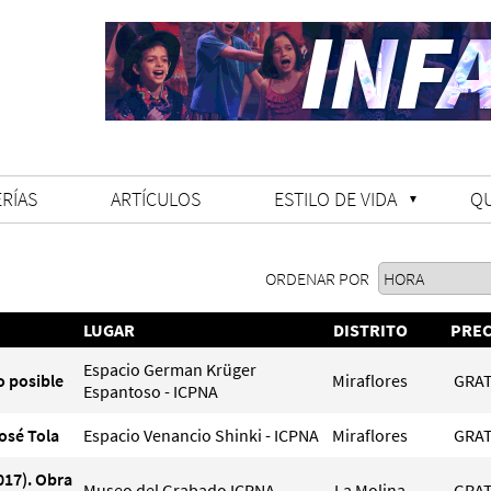
RÍAS
ARTÍCULOS
ESTILO DE VIDA
Q
ORDENAR POR
LUGAR
DISTRITO
PREC
Espacio German Krüger
o posible
Miraflores
GRAT
Espantoso - ICPNA
osé Tola
Espacio Venancio Shinki - ICPNA
Miraflores
GRAT
17). Obra
Museo del Grabado ICPNA
La Molina
GRAT