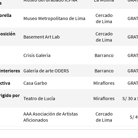
a
orella
Cercado
Museo Metropolitano de Lima
GRAT
de Lima
posición
Cercado
Basement Art Lab
GRAT
de Lima
Crisis Galeria
Barranco
GRAT
 interiores
Galería de arte ODERS
Barranco
GRAT
ectiva
Casa Garbo
Miraflores
GRAT
rigido por
Teatro de Lucía
Miraflores
S/ 30 a 
AAA Asociación de Artistas
Cercado
S/ 
Aficionados
de Lima