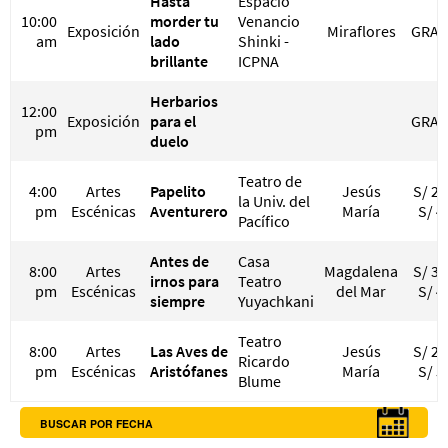
Hasta
Espacio
10:00
morder tu
Venancio
Exposición
Miraflores
GRAT
am
lado
Shinki -
brillante
ICPNA
Herbarios
12:00
Exposición
para el
GRAT
pm
duelo
Teatro de
4:00
Artes
Papelito
Jesús
S/ 20
la Univ. del
pm
Escénicas
Aventurero
María
S/ 4
Pacífico
Antes de
Casa
8:00
Artes
Magdalena
S/ 30
irnos para
Teatro
pm
Escénicas
del Mar
S/ 4
siempre
Yuyachkani
Teatro
8:00
Artes
Las Aves de
Jesús
S/ 23
Ricardo
pm
Escénicas
Aristófanes
María
S/ 5
Blume
BUSCAR POR FECHA