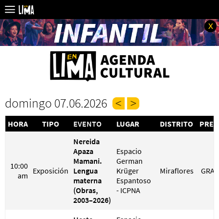
x
domingo 07.06.2026
HORA
TIPO
EVENTO
LUGAR
DISTRITO
PREC
Nereida
Apaza
Espacio
Mamani.
German
10:00
Exposición
Lengua
Krüger
Miraflores
GRAT
am
materna
Espantoso
(Obras,
- ICPNA
2003–2026)