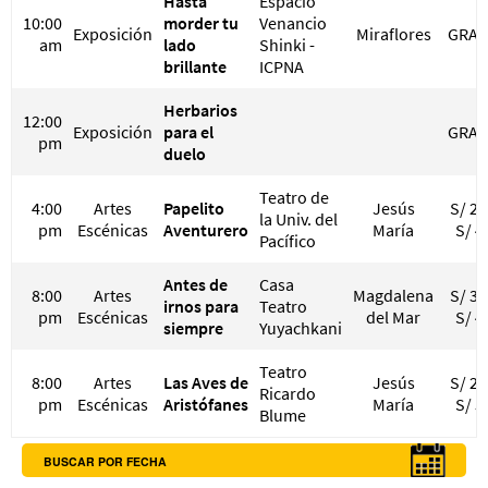
Hasta
Espacio
10:00
morder tu
Venancio
Exposición
Miraflores
GRAT
am
lado
Shinki -
brillante
ICPNA
Herbarios
12:00
Exposición
para el
GRAT
pm
duelo
Teatro de
4:00
Artes
Papelito
Jesús
S/ 20
la Univ. del
pm
Escénicas
Aventurero
María
S/ 4
Pacífico
Antes de
Casa
8:00
Artes
Magdalena
S/ 30
irnos para
Teatro
pm
Escénicas
del Mar
S/ 4
siempre
Yuyachkani
Teatro
8:00
Artes
Las Aves de
Jesús
S/ 23
Ricardo
pm
Escénicas
Aristófanes
María
S/ 5
Blume
BUSCAR POR FECHA