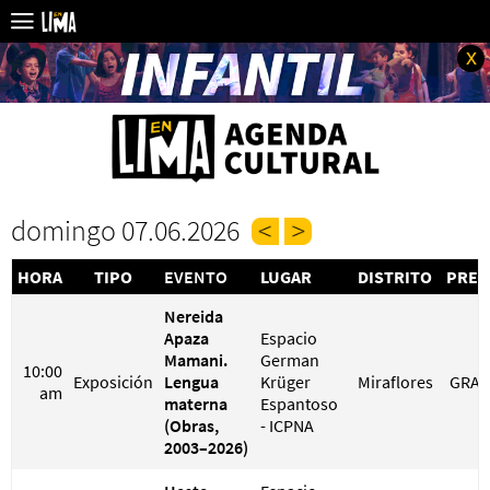
x
domingo 07.06.2026
HORA
TIPO
EVENTO
LUGAR
DISTRITO
PREC
Nereida
Apaza
Espacio
Mamani.
German
10:00
Exposición
Lengua
Krüger
Miraflores
GRAT
am
materna
Espantoso
(Obras,
- ICPNA
2003–2026)