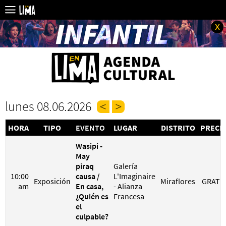
x
lunes 08.06.2026
HORA
TIPO
EVENTO
LUGAR
DISTRITO
PRECI
Wasipi -
May
piraq
Galería
10:00
causa /
L'Imaginaire
Exposición
Miraflores
GRATI
am
En casa,
- Alianza
¿Quién es
Francesa
el
culpable?