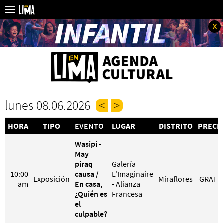
x
lunes 08.06.2026
HORA
TIPO
EVENTO
LUGAR
DISTRITO
PRECI
Wasipi -
May
piraq
Galería
10:00
causa /
L'Imaginaire
Exposición
Miraflores
GRATI
am
En casa,
- Alianza
¿Quién es
Francesa
el
culpable?