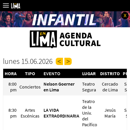
x
lunes 15.06.2026
HORA
TIPO
EVENTO
LUGAR
DISTRITO
PR
8:00
Nelson Goerner
Teatro
Cercado
S/ 
Conciertos
pm
en Lima
Segura
de Lima
S/
Teatro
de la
8:30
Artes
LA VIDA
Jesús
S/ 
Univ.
pm
Escénicas
EXTRAORDINARIA
María
S/
del
Pacífico