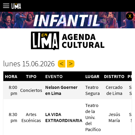
x
lunes 15.06.2026
HORA
TIPO
EVENTO
LUGAR
DISTRITO
PR
8:00
Nelson Goerner
Teatro
Cercado
S/ 
Conciertos
pm
en Lima
Segura
de Lima
S/
Teatro
de la
8:30
Artes
LA VIDA
Jesús
S/ 
Univ.
pm
Escénicas
EXTRAORDINARIA
María
S/
del
Pacífico