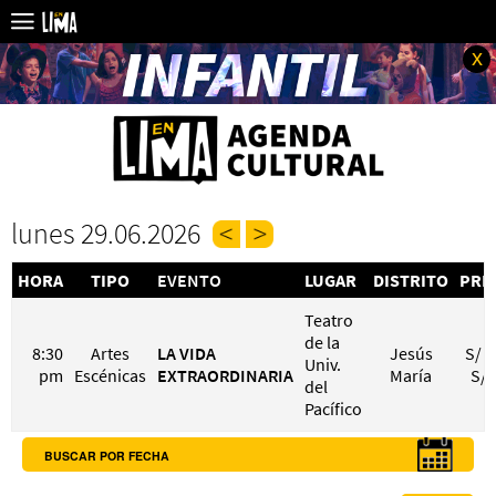
x
lunes 29.06.2026
HORA
TIPO
EVENTO
LUGAR
DISTRITO
PRE
Teatro
de la
8:30
Artes
LA VIDA
Jesús
S/ 1
Univ.
pm
Escénicas
EXTRAORDINARIA
María
S/ 
del
Pacífico
BUSCAR POR FECHA