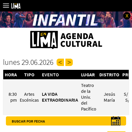
x
lunes 29.06.2026
HORA
TIPO
EVENTO
LUGAR
DISTRITO
PRE
Teatro
de la
8:30
Artes
LA VIDA
Jesús
S/ 1
Univ.
pm
Escénicas
EXTRAORDINARIA
María
S/ 
del
Pacífico
BUSCAR POR FECHA