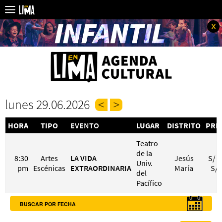
x
lunes 29.06.2026
HORA
TIPO
EVENTO
LUGAR
DISTRITO
PRE
Teatro
de la
8:30
Artes
LA VIDA
Jesús
S/ 1
Univ.
pm
Escénicas
EXTRAORDINARIA
María
S/ 
del
Pacífico
BUSCAR POR FECHA