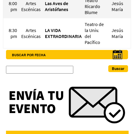
Teatro
8:00
Artes
Las Aves de
Jesús
S
Ricardo
pm
Escénicas
Aristófanes
María
Blume
Teatro de
8:30
Artes
LA VIDA
la Univ.
Jesús
S
pm
Escénicas
EXTRAORDINARIA
del
María
Pacífico
BUSCAR POR FECHA
Buscar