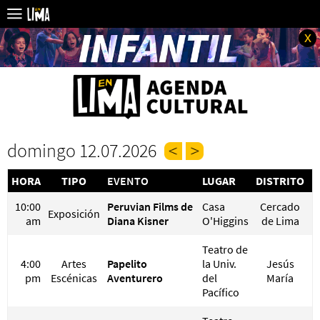
x
domingo 12.07.2026
HORA
TIPO
EVENTO
LUGAR
DISTRITO
P
10:00
Peruvian Films de
Casa
Cercado
Exposición
G
am
Diana Kisner
O'Higgins
de Lima
Teatro de
4:00
Artes
Papelito
la Univ.
Jesús
S
pm
Escénicas
Aventurero
del
María
Pacífico