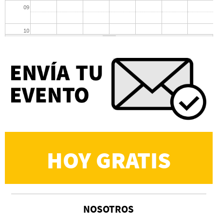
09
10
11
12
13
14
15
HOY GRATIS
16
17
NOSOTROS
18