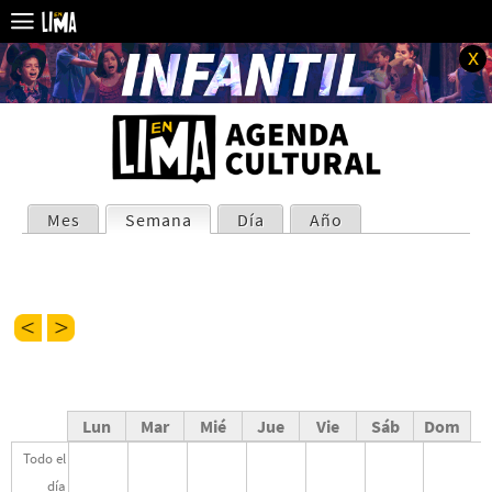
x
SOLAPAS
Mes
Semana
(solapa activa)
Día
Año
PRINCIPALES
Lun
Mar
Mié
Jue
Vie
Sáb
Dom
Todo el
día