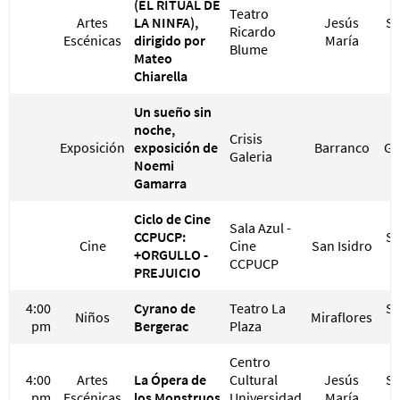
(EL RITUAL DE
Teatro
Artes
LA NINFA),
Jesús
S/
Ricardo
Escénicas
dirigido por
María
S
Blume
Mateo
Chiarella
Un sueño sin
noche,
Crisis
Exposición
exposición de
Barranco
GR
Galeria
Noemi
Gamarra
Ciclo de Cine
Sala Azul -
CCPUCP:
S/
Cine
Cine
San Isidro
+ORGULLO -
S
CCPUCP
PREJUICIO
4:00
Cyrano de
Teatro La
S/
Niños
Miraflores
pm
Bergerac
Plaza
S
Centro
4:00
Artes
La Ópera de
Cultural
Jesús
S/
pm
Escénicas
los Monstruos
Universidad
María
S