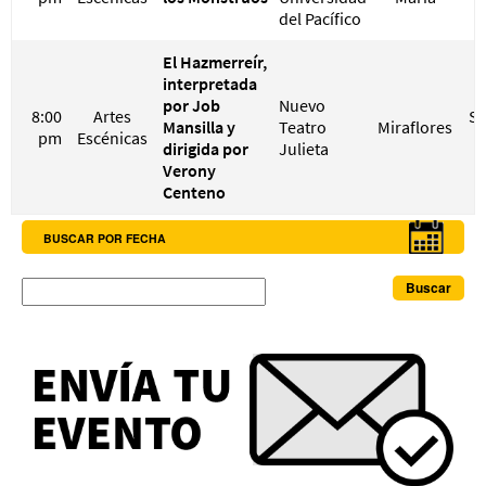
del Pacífico
El Hazmerreír,
interpretada
por Job
Nuevo
8:00
Artes
S/
Mansilla y
Teatro
Miraflores
pm
Escénicas
S
dirigida por
Julieta
Verony
Centeno
BUSCAR POR FECHA
Buscar