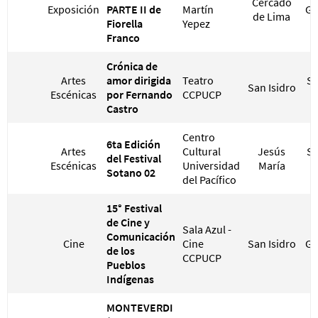
Cercado
Exposición
PARTE II de
Martín
GR
de Lima
Fiorella
Yepez
Franco
Crónica de
Artes
amor dirigida
Teatro
S/
San Isidro
Escénicas
por Fernando
CCPUCP
S
Castro
Centro
6ta Edición
Artes
Cultural
Jesús
S/
del Festival
Escénicas
Universidad
María
S
Sotano 02
del Pacífico
15° Festival
de Cine y
Sala Azul -
Comunicación
Cine
Cine
San Isidro
GR
de los
CCPUCP
Pueblos
Indígenas
MONTEVERDI