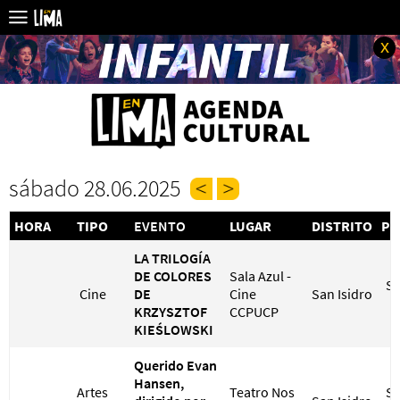
x
sábado 28.06.2025
HORA
TIPO
EVENTO
LUGAR
DISTRITO
PR
LA TRILOGÍA
DE COLORES
Sala Azul -
S/
Cine
DE
Cine
San Isidro
S
KRZYSZTOF
CCPUCP
KIEŚLOWSKI
Querido Evan
Hansen,
Artes
Teatro Nos
S/