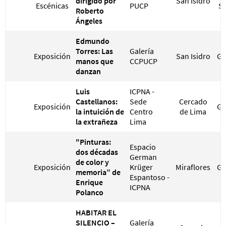
dirigido por
San Isidro
Escénicas
PUCP
S/
Roberto
Ángeles
Edmundo
Torres: Las
Galería
Exposición
San Isidro
GR
manos que
CCPUCP
danzan
Luis
ICPNA -
Castellanos:
Sede
Cercado
Exposición
GR
la intuición de
Centro
de Lima
la extrañeza
Lima
"Pinturas:
Espacio
dos décadas
German
de color y
Exposición
Krüger
Miraflores
GR
memoria” de
Espantoso -
Enrique
ICPNA
Polanco
HABITAR EL
SILENCIO –
Galería