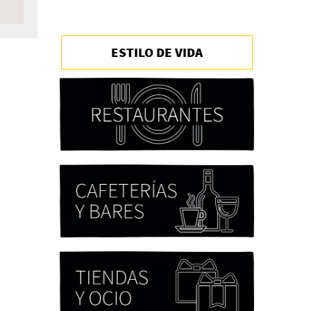
ESTILO DE VIDA
Chicas tristes de Fernanda
Tovar
Paloma Pulisci
Eva Valero Juan: "Una
mirada que construía un
universo donde lo único
verdaderamente
importante eran los amigos
y la literatura"
Martín Carrasco