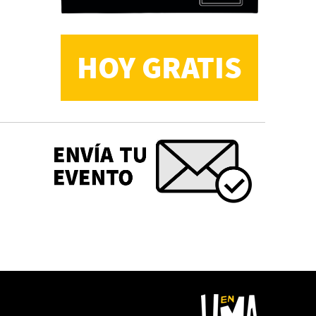
HOY GRATIS
CS, de José María Salazar
Invitadxs EnLima
Reseña: Lienzos de
Solobones
Marco Yanayaco ...