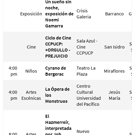
Un sueño sin
noche,
Crisis
Exposición
exposición de
Barranco
GR
Galeria
Noemi
Gamarra
Ciclo de Cine
Sala Azul -
CCPUCP:
S/ 
Cine
Cine
San Isidro
+ORGULLO -
S/
CCPUCP
PREJUICIO
4:00
Cyrano de
Teatro La
S/ 
Niños
Miraflores
pm
Bergerac
Plaza
S/
Centro
La Ópera de
4:00
Artes
Cultural
Jesús
S/ 
los
pm
Escénicas
Universidad
María
S/
Monstruos
del Pacífico
El
Hazmerreír,
interpretada
Nuevo
8:00
Artes
por Job
S/ 