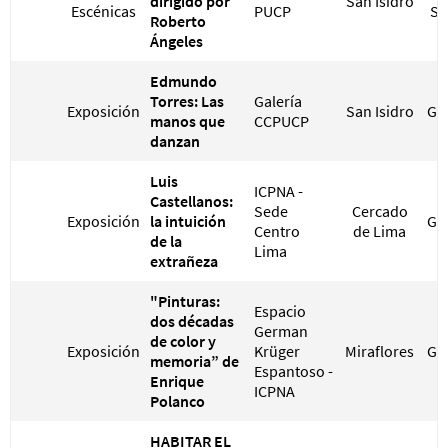
dirigido por
San Isidro
Escénicas
PUCP
S/
Roberto
Ángeles
Edmundo
Torres: Las
Galería
Exposición
San Isidro
GR
manos que
CCPUCP
danzan
Luis
ICPNA -
Castellanos:
Sede
Cercado
Exposición
la intuición
GR
Centro
de Lima
de la
Lima
extrañeza
"Pinturas:
Espacio
dos décadas
German
de color y
Exposición
Krüger
Miraflores
GR
memoria” de
Espantoso -
Enrique
ICPNA
Polanco
HABITAR EL