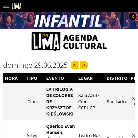
x
domingo 29.06.2025
HORA
TIPO
EVENTO
LUGAR
DISTRITO
PR
LA TRILOGÍA
DE COLORES
Sala Azul -
S/ 
Cine
DE
Cine
San Isidro
S/
KRZYSZTOF
CCPUCP
KIEŚLOWSKI
Querido Evan
Hansen,
Artes
Teatro Nos
S/ 