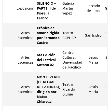
SILENCIO –
Galería
Cercado
Exposición
PARTE II de
Martín
GR
de Lima
Fiorella
Yepez
Franco
Crónica de
Artes
amor dirigida
Teatro
S/ 
San Isidro
Escénicas
por Fernando
CCPUCP
S/
Castro
Centro
6ta Edición
Artes
Cultural
Jesús
S/ 
del Festival
Escénicas
Universidad
María
S/
Sotano 02
del Pacífico
MONTEVERDI
(EL RITUAL
Teatro
Artes
DE LA NINFA),
Jesús
S/ 
Ricardo
Escénicas
dirigido por
María
S/
Blume
Mateo
Chiarella