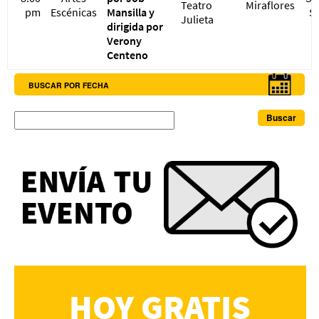
Teatro
Miraflores
pm
Escénicas
Mansilla y
S/
Julieta
dirigida por
Verony
Centeno
BUSCAR POR FECHA
Buscar
HOY GRATIS