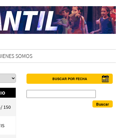
UIENES SOMOS
BUSCAR POR FECHA
Buscar
IO
S/ 150
IS