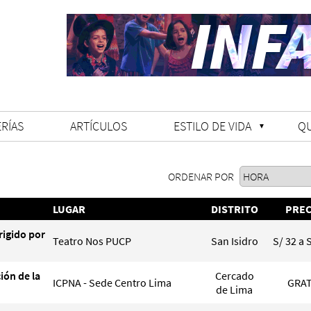
RÍAS
ARTÍCULOS
ESTILO DE VIDA
Q
ORDENAR POR
LUGAR
DISTRITO
PREC
rigido por
Teatro Nos PUCP
San Isidro
S/ 32 a 
ción de la
Cercado
ICPNA - Sede Centro Lima
GRAT
de Lima