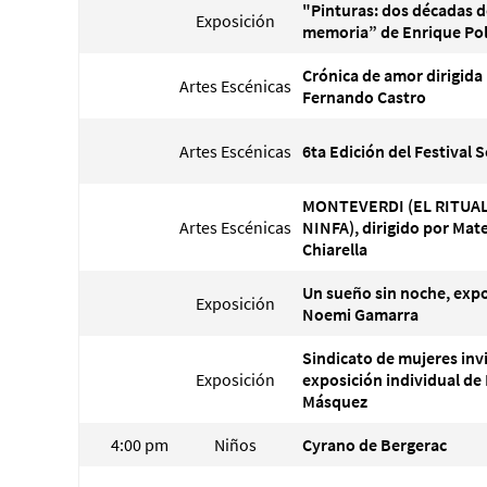
"Pinturas: dos décadas d
Exposición
memoria” de Enrique Po
Crónica de amor dirigida
Artes Escénicas
Fernando Castro
Artes Escénicas
6ta Edición del Festival 
MONTEVERDI (EL RITUAL
Artes Escénicas
NINFA), dirigido por Mat
Chiarella
Un sueño sin noche, expo
Exposición
Noemi Gamarra
Sindicato de mujeres invi
Exposición
exposición individual de 
Másquez
4:00 pm
Niños
Cyrano de Bergerac