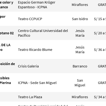
e color y
Espacio German Krüger
Miraflores
GRAT
lanco
Espantoso - ICPNA
 por
Teatro CCPUCP
San Isidro
S/ 15 a 
Centro Cultural Universidad del
Jesús
Sotano 02
S/ 20 a 
Pacífico
María
 DE LA
Jesús
eo
Teatro Ricardo Blume
S/ 36 a 
María
sición de
Crisis Galeria
Barranco
GRAT
sibles
San
Pierina
ICPNA - Sede San Miguel
GRAT
Miguel
Teatro La Plaza
Miraflores
S/ 34 a 