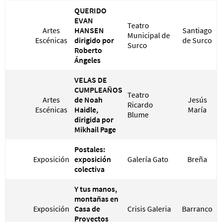
QUERIDO
EVAN
Teatro
Artes
HANSEN
Santiago
Municipal de
Escénicas
dirigido por
de Surco
Surco
Roberto
Ángeles
VELAS DE
CUMPLEAÑOS
Teatro
Artes
de Noah
Jesús
Ricardo
Escénicas
Haidle,
María
Blume
dirigida por
Mikhail Page
Postales:
Exposición
exposición
Galería Gato
Breña
colectiva
Y tus manos,
montañas en
Exposición
Casa de
Crisis Galeria
Barranco
Proyectos