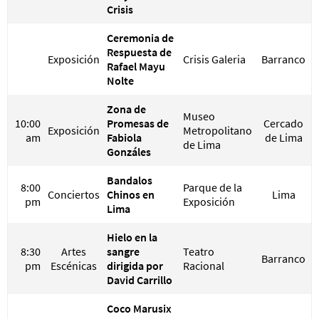
Crisis
Ceremonia de
Respuesta de
Exposición
Crisis Galeria
Barranco
Rafael Mayu
Nolte
Zona de
Museo
10:00
Promesas de
Cercado
Exposición
Metropolitano
am
Fabiola
de Lima
de Lima
Gonzáles
Bandalos
8:00
Parque de la
Conciertos
Chinos en
Lima
pm
Exposición
Lima
Hielo en la
8:30
Artes
sangre
Teatro
Barranco
pm
Escénicas
dirigida por
Racional
David Carrillo
Coco Marusix