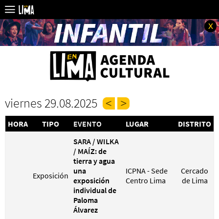
x
viernes 29.08.2025
HORA
TIPO
EVENTO
LUGAR
DISTRITO
SARA / WILKA
/ MAÍZ: de
tierra y agua
una
ICPNA - Sede
Cercado
Exposición
exposición
Centro Lima
de Lima
individual de
Paloma
Álvarez