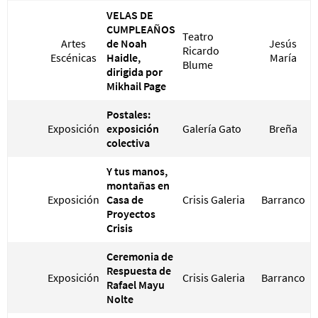
VELAS DE
CUMPLEAÑOS
Teatro
Artes
de Noah
Jesús
Ricardo
Escénicas
Haidle,
María
Blume
dirigida por
Mikhail Page
Postales:
Exposición
exposición
Galería Gato
Breña
colectiva
Y tus manos,
montañas en
Exposición
Casa de
Crisis Galeria
Barranco
Proyectos
Crisis
Ceremonia de
Respuesta de
Exposición
Crisis Galeria
Barranco
Rafael Mayu
Nolte