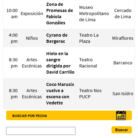
Zona de
Museo
10:00
Promesas de
Cercado
Exposición
Metropolitano
am
Fabiola
de Lima
de Lima
Gonzáles
4:00
Cyrano de
Teatro La
Niños
Miraflores
pm
Bergerac
Plaza
Hielo en la
8:30
Artes
sangre
Teatro
Barranco
pm
Escénicas
dirigida por
Racional
David Carrillo
Coco Marusix
8:30
Artes
vuelve a
Teatro Nos
San Isidro
pm
Escénicas
escena con
PUCP
Vedette
BUSCAR POR FECHA
Buscar