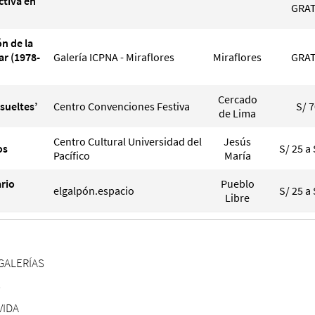
ctiva en
GRAT
ón de la
ar (1978-
Galería ICPNA - Miraflores
Miraflores
GRAT
Cercado
 sueltes’
Centro Convenciones Festiva
S/ 
de Lima
Centro Cultural Universidad del
Jesús
os
S/ 25 a 
Pacífico
María
ario
Pueblo
elgalpón.espacio
S/ 25 a 
Libre
GALERÍAS
S
VIDA