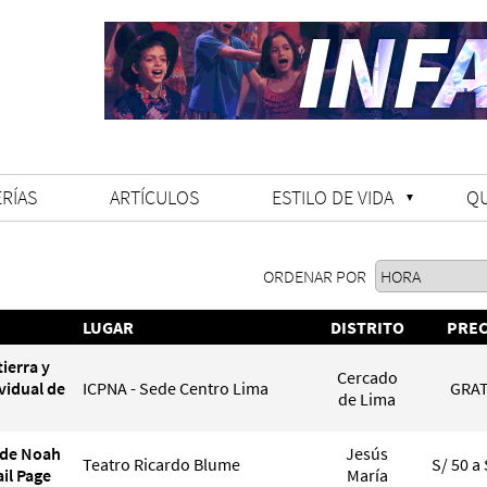
RÍAS
ARTÍCULOS
ESTILO DE VIDA
Q
ORDENAR POR
LUGAR
DISTRITO
PREC
ierra y
Cercado
vidual de
ICPNA - Sede Centro Lima
GRAT
de Lima
de Noah
Jesús
Teatro Ricardo Blume
S/ 50 a 
ail Page
María