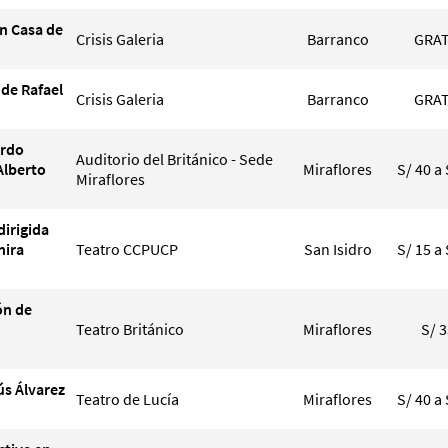
n Casa de
Crisis Galeria
Barranco
GRAT
de Rafael
Crisis Galeria
Barranco
GRAT
ardo
Auditorio del Británico - Sede
Alberto
Miraflores
S/ 40 a 
Miraflores
dirigida
nira
Teatro CCPUCP
San Isidro
S/ 15 a 
ón de
Teatro Británico
Miraflores
S/ 
ús Álvarez
Teatro de Lucía
Miraflores
S/ 40 a 