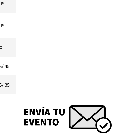
IS
IS
70
S/ 45
S/ 35