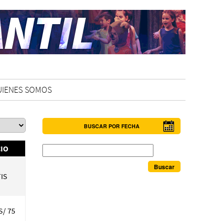
UIENES SOMOS
BUSCAR POR FECHA
Buscar
IO
IS
S/ 75