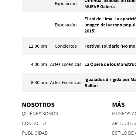
Ofrenda, exposición cole
Exposición
MUEVE Galería
El sol de Lima. La aparici
Exposición
imagen del verano popul
2015)
12:00 pm
Conciertos
Festival solidario ‘No me
4:00 pm
Artes Escénicas
La Ópera de los Monstru
Igualados dirigida por M
8:30 pm
Artes Escénicas
Ballón
NOSOTROS
MÁS
QUIÉNES SOMOS
MUSEOS Y 
CONTACTO
ARTÍCULO
PUBLICIDAD
ESTILO DE 