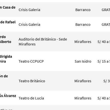
n Casa de
Crisis Galeria
Barranco
GRAT
de Rafael
Crisis Galeria
Barranco
GRAT
ardo
Auditorio del Británico - Sede
Alberto
Miraflores
S/ 40 a 
Miraflores
dirigida
nira
Teatro CCPUCP
San Isidro
S/ 15 a 
ón de
Teatro Británico
Miraflores
S/ 
ús Álvarez
Teatro de Lucía
Miraflores
S/ 40 a 