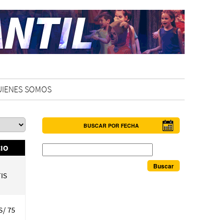
UIENES SOMOS
BUSCAR POR FECHA
Buscar
IO
IS
S/ 75