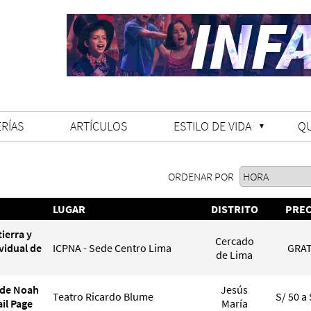
RÍAS
ARTÍCULOS
ESTILO DE VIDA
Q
ORDENAR POR
LUGAR
DISTRITO
PREC
ierra y
Cercado
vidual de
ICPNA - Sede Centro Lima
GRAT
de Lima
de Noah
Jesús
Teatro Ricardo Blume
S/ 50 a 
ail Page
María