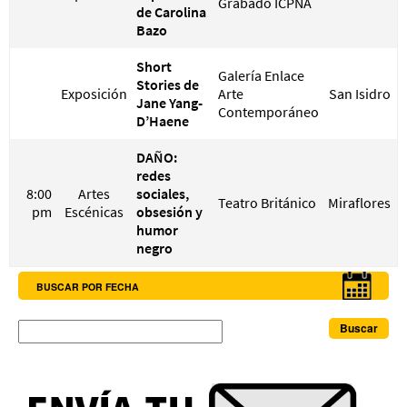
Grabado ICPNA
de Carolina
Bazo
Short
Galería Enlace
Stories de
Exposición
Arte
San Isidro
Jane Yang-
Contemporáneo
D’Haene
DAÑO:
redes
8:00
Artes
sociales,
Teatro Británico
Miraflores
pm
Escénicas
obsesión y
humor
negro
BUSCAR POR FECHA
Buscar