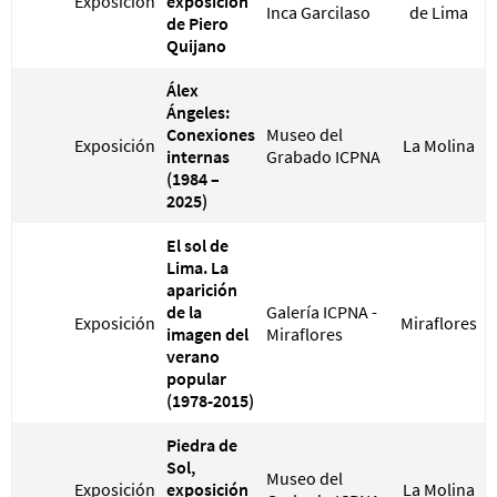
Exposición
exposición
Inca Garcilaso
de Lima
de Piero
Quijano
Álex
Ángeles:
Conexiones
Museo del
Exposición
La Molina
internas
Grabado ICPNA
(1984 –
2025)
El sol de
Lima. La
aparición
de la
Galería ICPNA -
Exposición
Miraflores
imagen del
Miraflores
verano
popular
(1978-2015)
Piedra de
Sol,
Museo del
Exposición
exposición
La Molina