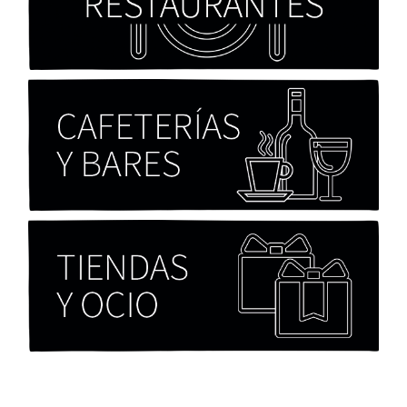
Paloma Pulisci
Chicas tristes de Fernanda Tovar
Paloma Pulisci