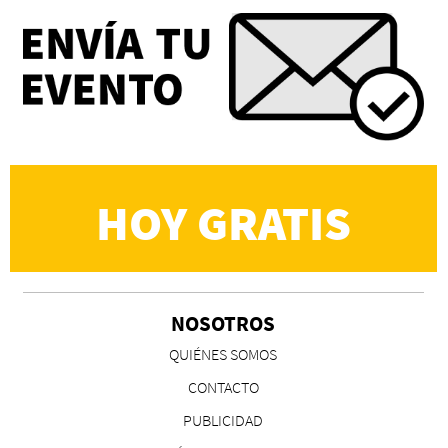
Eva Valero Juan: "Una mirada que construía un
universo donde lo único verdaderamente
importante eran los amigos y la literatura"
Martín Carrasco
HOY GRATIS
NOSOTROS
CS, de José María Salazar
QUIÉNES SOMOS
Invitadxs EnLima
CONTACTO
PUBLICIDAD