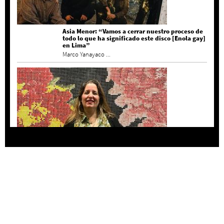
Asia Menor: “Vamos a cerrar nuestro proceso de
todo lo que ha significado este disco [Enola gay]
en Lima”
Marco Yanayaco ...
Agustina Bazterrica: “El primero que detesta a
su país es Milei”
Invitadxs EnLima