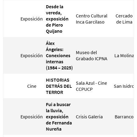
Desde la
vereda,
Centro Cultural
Cercado
Exposición
exposición
Inca Garcilaso
de Lima
de Piero
Quijano
Álex
Ángeles:
Museo del
Exposición
Conexiones
La Molina
Grabado ICPNA
internas
(1984 – 2025)
HISTORIAS
Sala Azul - Cine
Cine
DETRÁS DEL
San Isidro
CCPUCP
TERROR
Fui a buscar
la lluvia,
Exposición
exposición
Crisis Galeria
Barranco
de Fernanda
Nureña