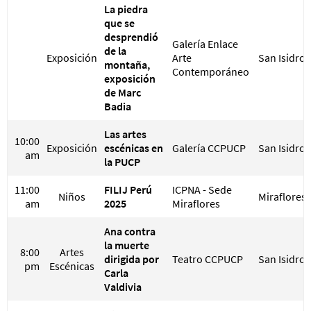
La piedra
que se
desprendió
Galería Enlace
de la
Exposición
Arte
San Isidro
montaña,
Contemporáneo
exposición
de Marc
Badia
Las artes
10:00
Exposición
escénicas en
Galería CCPUCP
San Isidro
am
la PUCP
11:00
FILIJ Perú
ICPNA - Sede
Niños
Miraflores
am
2025
Miraflores
Ana contra
la muerte
8:00
Artes
dirigida por
Teatro CCPUCP
San Isidro
pm
Escénicas
Carla
Valdivia