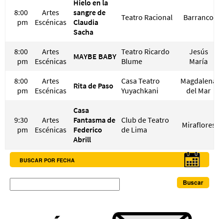
Hielo en la
8:00
Artes
sangre de
Teatro Racional
Barranco
pm
Escénicas
Claudia
Sacha
8:00
Artes
Teatro Ricardo
Jesús
MAYBE BABY
pm
Escénicas
Blume
María
8:00
Artes
Casa Teatro
Magdalena
Rita de Paso
pm
Escénicas
Yuyachkani
del Mar
Casa
9:30
Artes
Fantasma de
Club de Teatro
Miraflores
pm
Escénicas
Federico
de Lima
Abrill
BUSCAR POR FECHA
Buscar