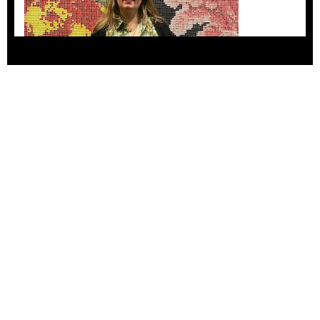
Agustina Bazterrica: “El primero que detesta a
su país es Milei”
Invitadxs EnLima
Alberto Fuguet: “La literatura se parece más a
las bandas”