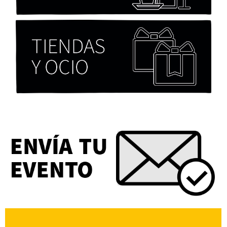
Chicas tristes de Fernanda Tovar
Paloma Pulisci
Eva Valero Juan: "Una mirada que construía un
universo donde lo único verdaderamente
importante eran los amigos y la literatura"
Martín Carrasco