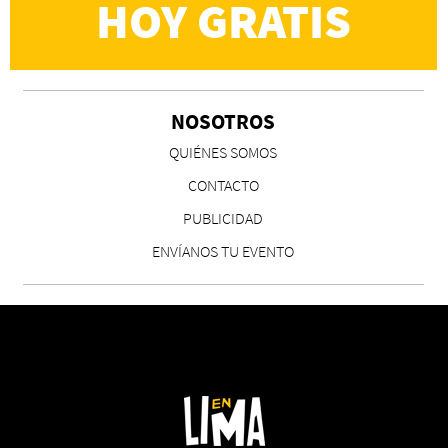
HOY GRATIS
NOSOTROS
CS, de José María Salazar
QUIÉNES SOMOS
Invitadxs EnLima
CONTACTO
PUBLICIDAD
ENVÍANOS TU EVENTO
Reseña: Lienzos de Solobones
Marco Yanayaco ...