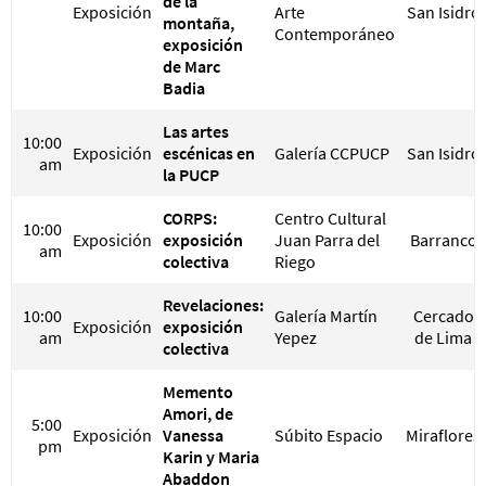
de la
Exposición
Arte
San Isidro
montaña,
Contemporáneo
exposición
de Marc
Badia
Las artes
10:00
Exposición
escénicas en
Galería CCPUCP
San Isidro
am
la PUCP
CORPS:
Centro Cultural
10:00
Exposición
exposición
Juan Parra del
Barranco
am
colectiva
Riego
Revelaciones:
10:00
Galería Martín
Cercado
Exposición
exposición
am
Yepez
de Lima
colectiva
Memento
Amori, de
5:00
Exposición
Vanessa
Súbito Espacio
Miraflores
pm
Karin y Maria
Abaddon