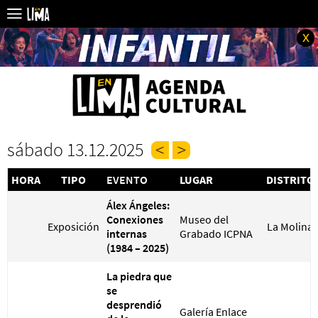
x
sábado 13.12.2025
HORA
TIPO
EVENTO
LUGAR
DISTRITO
Álex Ángeles:
Conexiones
Museo del
Exposición
La Molina
internas
Grabado ICPNA
(1984 – 2025)
La piedra que
se
desprendió
Galería Enlace