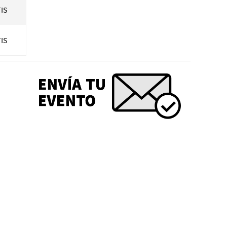
IS
IS