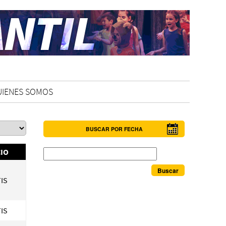
UIENES SOMOS
BUSCAR POR FECHA
Buscar
IO
IS
IS