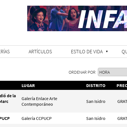
RÍAS
ARTÍCULOS
ESTILO DE VIDA
Q
ORDENAR POR
LUGAR
DISTRITO
PREC
dió de la
Galería Enlace Arte
Marc
San Isidro
GRAT
Contemporáneo
 PUCP
Galería CCPUCP
San Isidro
GRAT