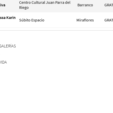
Centro Cultural Juan Parra del
iva
Barranco
GRAT
Riego
ssa Karin
Súbito Espacio
Miraflores
GRAT
GALERÍAS
S
VIDA