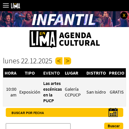
x
lunes 22.12.2025
HORA
TIPO
EVENTO
LUGAR
DISTRITO
PRECIO
Las artes
10:00
escénicas
Galería
Exposición
San Isidro
GRATIS
am
en la
CCPUCP
PUCP
BUSCAR POR FECHA
Buscar