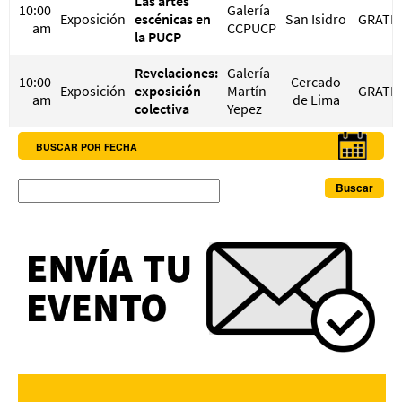
Las artes
10:00
Galería
Exposición
escénicas en
San Isidro
GRATIS
am
CCPUCP
la PUCP
Revelaciones:
Galería
10:00
Cercado
Exposición
exposición
Martín
GRATIS
am
de Lima
colectiva
Yepez
BUSCAR POR FECHA
Buscar