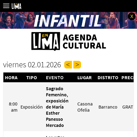
x
viernes 02.01.2026
HORA
TIPO
EVENTO
LUGAR
DISTRITO
PRECI
Sagrado
Femenino,
exposición
8:00
Casona
Exposición
de María
Barranco
GRATI
am
Ofelia
Esther
Panesso
Mercado