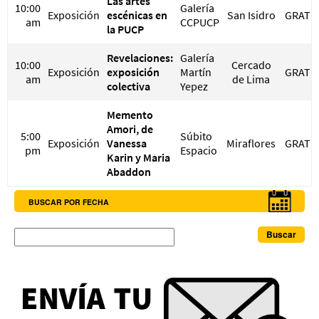
Las artes
10:00
Galería
Exposición
escénicas en
San Isidro
GRATI
am
CCPUCP
la PUCP
Revelaciones:
Galería
10:00
Cercado
Exposición
exposición
Martín
GRATI
am
de Lima
colectiva
Yepez
Memento
Amori, de
5:00
Súbito
Exposición
Vanessa
Miraflores
GRATI
pm
Espacio
Karin y Maria
Abaddon
BUSCAR POR FECHA
Buscar