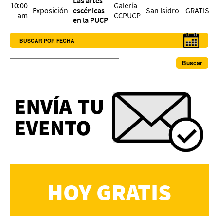
Las artes
10:00
Galería
Exposición
escénicas
San Isidro
GRATIS
am
CCPUCP
en la PUCP
BUSCAR POR FECHA
Buscar
HOY GRATIS