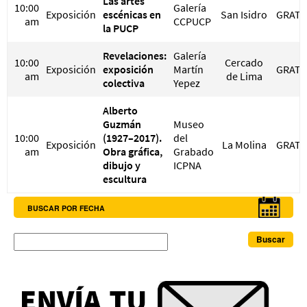
Las artes
10:00
Galería
Exposición
escénicas en
San Isidro
GRATI
am
CCPUCP
la PUCP
Revelaciones:
Galería
10:00
Cercado
Exposición
exposición
Martín
GRATI
am
de Lima
colectiva
Yepez
Alberto
Guzmán
Museo
10:00
(1927–2017).
del
Exposición
La Molina
GRATI
am
Obra gráfica,
Grabado
dibujo y
ICPNA
escultura
BUSCAR POR FECHA
Buscar