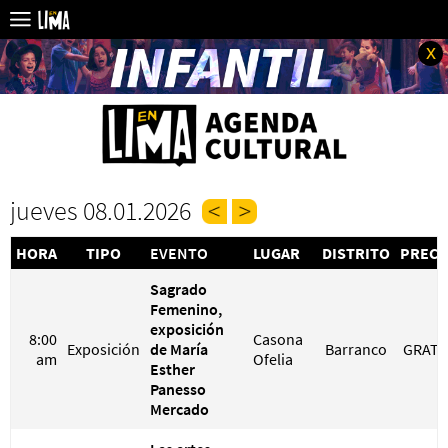
x
jueves 08.01.2026
HORA
TIPO
EVENTO
LUGAR
DISTRITO
PRECI
Sagrado
Femenino,
exposición
8:00
Casona
Exposición
de María
Barranco
GRATI
am
Ofelia
Esther
Panesso
Mercado