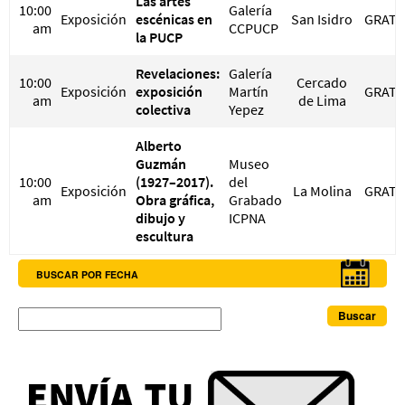
Las artes
10:00
Galería
Exposición
escénicas en
San Isidro
GRATI
am
CCPUCP
la PUCP
Revelaciones:
Galería
10:00
Cercado
Exposición
exposición
Martín
GRATI
am
de Lima
colectiva
Yepez
Alberto
Guzmán
Museo
10:00
(1927–2017).
del
Exposición
La Molina
GRATI
am
Obra gráfica,
Grabado
dibujo y
ICPNA
escultura
BUSCAR POR FECHA
Buscar