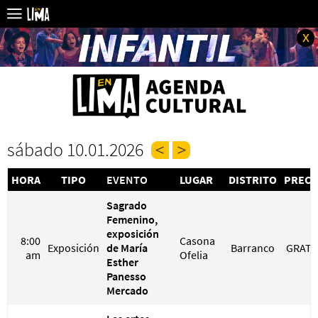
x
sábado 10.01.2026
HORA
TIPO
EVENTO
LUGAR
DISTRITO
PRECI
Sagrado
Femenino,
exposición
8:00
Casona
Exposición
de María
Barranco
GRATI
am
Ofelia
Esther
Panesso
Mercado