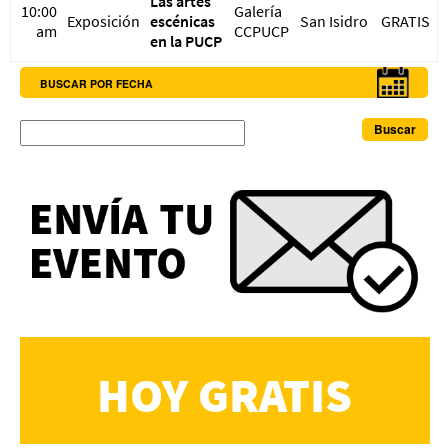
Las artes
10:00
Galería
Exposición
escénicas
San Isidro
GRATIS
am
CCPUCP
en la PUCP
BUSCAR POR FECHA
Buscar
HOY GRATIS