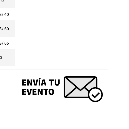
S/ 40
S/ 60
S/ 65
40