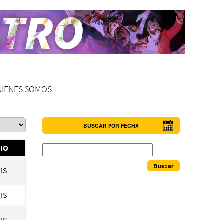
UIENES SOMOS
BUSCAR POR FECHA
Buscar
IO
IS
IS
IS