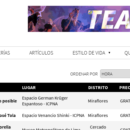
RÍAS
ARTÍCULOS
ESTILO DE VIDA
Q
ORDENAR POR
LUGAR
DISTRITO
PREC
Espacio German Krüger
o posible
Miraflores
GRAT
Espantoso - ICPNA
osé Tola
Espacio Venancio Shinki - ICPNA
Miraflores
GRAT
orella
Cercado
Museo Metropolitano de Lima
GRAT