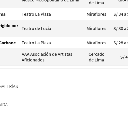
de Lima
ima
Teatro La Plaza
Miraflores
S/ 34 a 
rigido por
Teatro de Lucía
Miraflores
S/ 30 a 
a Carbone
Teatro La Plaza
Miraflores
S/ 28 a 
AAA Asociación de Artistas
Cercado
S/ 
Aficionados
de Lima
GALERÍAS
S
VIDA