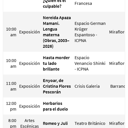
¿Quién es el
Francesa
culpable?
Nereida Apaza
Mamani.
Espacio German
10:00
Lengua
Krüger
Exposición
Miraflore
am
materna
Espantoso -
(Obras, 2003–
ICPNA
2026)
Hasta morder
Espacio
10:00
Exposición
tu lado
Venancio Shinki
Miraflore
am
brillante
- ICPNA
Enyoar, de
11:00
Exposición
Cristina Flores
Crisis Galeria
Barranco
am
Pescorán
12:00
Herbarios
Exposición
pm
para el duelo
8:00
Artes
Romeo y Juli
Teatro Británico
Miraflore
pm
Escénicas