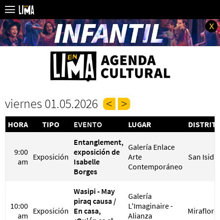
x
viernes 01.05.2026
HORA
TIPO
EVENTO
LUGAR
DISTRIT
Entanglement,
Galería Enlace
9:00
exposición de
Exposición
Arte
San Isidr
am
Isabelle
Contemporáneo
Borges
Wasipi - May
Galería
piraq causa /
10:00
L'Imaginaire -
Exposición
En casa,
Miraflore
am
Alianza