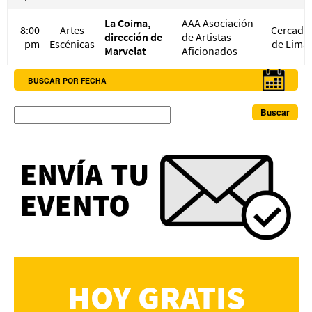
La Coima,
AAA Asociación
8:00
Artes
Cercado
dirección de
de Artistas
pm
Escénicas
de Lima
Marvelat
Aficionados
BUSCAR POR FECHA
Buscar
HOY GRATIS