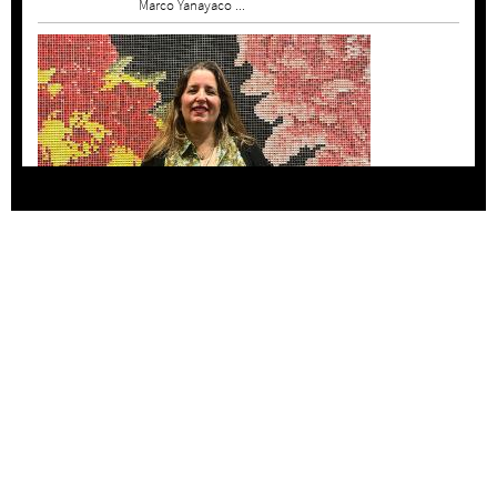
Marco Yanayaco ...
Agustina Bazterrica: “El primero que detesta a
su país es Milei”
Invitadxs EnLima