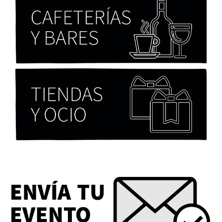
Chicas tristes de Fernanda Tovar
Paloma Pulisci
Eva Valero Juan: "Una mirada que construía un
universo donde lo único verdaderamente
importante eran los amigos y la literatura"