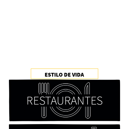
Alberto Fuguet: “La literatura se parece más a
las bandas”
PFM
ESTILO DE VIDA
Cocaína Negra de Cristóbal Valenzuela Berríos
Paloma Pulisci